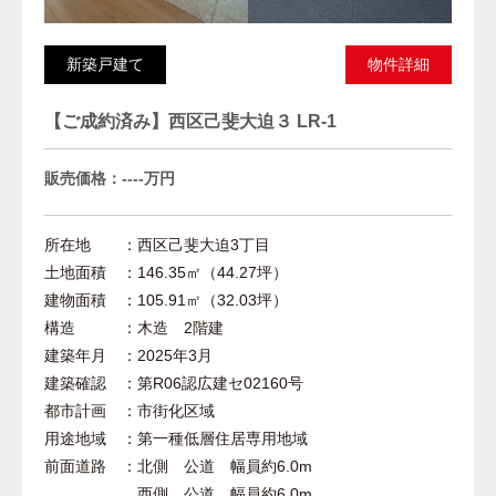
新築戸建て
物件詳細
【ご成約済み】西区己斐大迫３ LR-1
販売価格：----万円
所在地 ：西区己斐大迫3丁目
土地面積 ：146.35㎡（44.27坪）
建物面積 ：105.91㎡（32.03坪）
構造 ：木造 2階建
建築年月 ：2025年3月
建築確認 ：第R06認広建セ02160号
都市計画 ：市街化区域
用途地域 ：第一種低層住居専用地域
前面道路 ：北側 公道 幅員約6.0m
西側 公道 幅員約6.0m