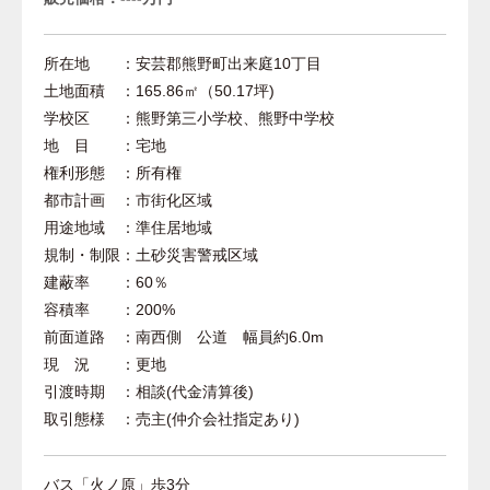
所在地 ：安芸郡熊野町出来庭10丁目
土地面積 ：165.86㎡（50.17坪)
学校区 ：熊野第三小学校、熊野中学校
地 目 ：宅地
権利形態 ：所有権
都市計画 ：市街化区域
用途地域 ：準住居地域
規制・制限：土砂災害警戒区域
建蔽率 ：60％
容積率 ：200%
前面道路 ：南西側 公道 幅員約6.0m
現 況 ：更地
引渡時期 ：相談(代金清算後)
取引態様 ：売主(仲介会社指定あり)
バス「火ノ原」歩3分