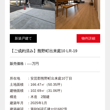
新築戸建て
物件詳細
【ご成約済み】熊野町出来庭10 LR-19
販売価格：----万円
所在地 ：安芸郡熊野町出来庭10丁目
土地面積 ：166.47㎡（50.35坪）
建物面積 ：102.69㎡（31.06坪）
構造 ：木造 2階建
建築年月 ：2025年1月
建築確認 ：第R06認広建セ01682号