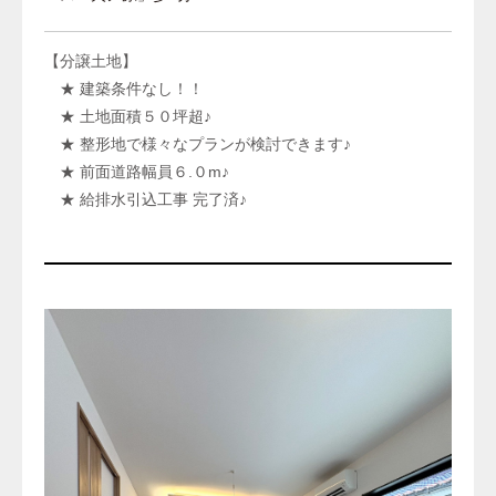
【分譲土地】
★ 建築条件なし！！
★ 土地面積５０坪超♪
★ 整形地で様々なプランが検討できます♪
★ 前面道路幅員６.０m♪
★ 給排水引込工事 完了済♪