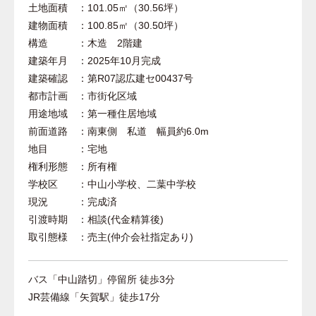
土地面積 ：101.05㎡（30.56坪）
建物面積 ：100.85㎡（30.50坪）
構造 ：木造 2階建
建築年月 ：2025年10月完成
建築確認 ：第R07認広建セ00437号
都市計画 ：市街化区域
用途地域 ：第一種住居地域
前面道路 ：南東側 私道 幅員約6.0m
地目 ：宅地
権利形態 ：所有権
学校区 ：中山小学校、二葉中学校
現況 ：完成済
引渡時期 ：相談(代金精算後)
取引態様 ：売主(仲介会社指定あり)
バス「中山踏切」停留所 徒歩3分
JR芸備線「矢賀駅」徒歩17分