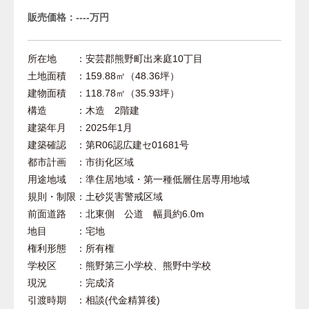
販売価格：----万円
所在地 ：安芸郡熊野町出来庭10丁目
土地面積 ：159.88㎡（48.36坪）
建物面積 ：118.78㎡（35.93坪）
構造 ：木造 2階建
建築年月 ：2025年1月
建築確認 ：第R06認広建セ01681号
都市計画 ：市街化区域
用途地域 ：準住居地域・第一種低層住居専用地域
規則・制限：土砂災害警戒区域
前面道路 ：北東側 公道 幅員約6.0m
地目 ：宅地
権利形態 ：所有権
学校区 ：熊野第三小学校、熊野中学校
現況 ：完成済
引渡時期 ：相談(代金精算後)