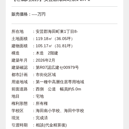
販売価格：----万円
所在地 ：安芸郡海田町東1丁目8-
土地面積 ：119.18㎡（36.05坪）
建物面積 ：105.17㎡（31.81坪）
構造 ：木造 2階建
建築年月 ：2026年2月
建築確認 ：第R07認広建セ00979号
都市計画 ：市街化区域
用途地域 ：第一種中高層住居専用地域
前面道路 ：西側 公道 幅員約5.0m
地目 ：宅地
権利形態 ：所有権
学校区 ：海田南小学校、海田中学校
現況 ：完成済
引渡時期 ：相談(代金精算後)