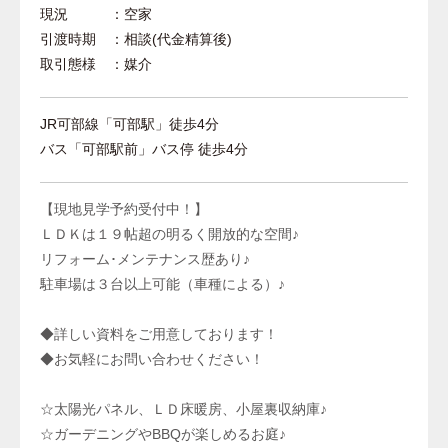
現況 ：空家
引渡時期 ：相談(代金精算後)
取引態様 ：媒介
JR可部線「可部駅」徒歩4分
バス「可部駅前」バス停 徒歩4分
【現地見学予約受付中！】
ＬＤＫは１９帖超の明るく開放的な空間♪
リフォーム･メンテナンス歴あり♪
駐車場は３台以上可能（車種による）♪
◆詳しい資料をご用意しております！
◆お気軽にお問い合わせください！
☆太陽光パネル、ＬＤ床暖房、小屋裏収納庫♪
☆ガーデニングやBBQが楽しめるお庭♪