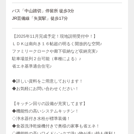
バス「中山踏切」停留所 徒歩3分
JR芸備線「矢賀駅」徒歩17分
【2025年11月完成予定！現地説明受付中！】
ＬＤＫは南向き１６帖超の明るく開放的な空間♪
ファミリークロークや廊下収納など収納充実♪
駐車場並列２台可能（車種による）♪
省エネ基準適合住宅♪
◆詳しい資料をご用意しております！
◆お気軽にお問い合わせください！
【キッチン回りの設備が充実してます】
◆機能性の高いシステムキッチン！
◇浄水器付き水栓が標準装備！
◆食器洗浄乾燥機付きで奥様の家事も省エネ！
◇機能性の高いワイドシンクで洗い物が多い時も便利！