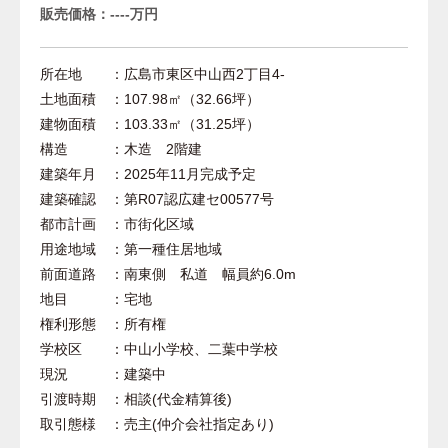
販売価格：----万円
所在地 ：広島市東区中山西2丁目4-
土地面積 ：107.98㎡（32.66坪）
建物面積 ：103.33㎡（31.25坪）
構造 ：木造 2階建
建築年月 ：2025年11月完成予定
建築確認 ：第R07認広建セ00577号
都市計画 ：市街化区域
用途地域 ：第一種住居地域
前面道路 ：南東側 私道 幅員約6.0m
地目 ：宅地
権利形態 ：所有権
学校区 ：中山小学校、二葉中学校
現況 ：建築中
引渡時期 ：相談(代金精算後)
取引態様 ：売主(仲介会社指定あり)