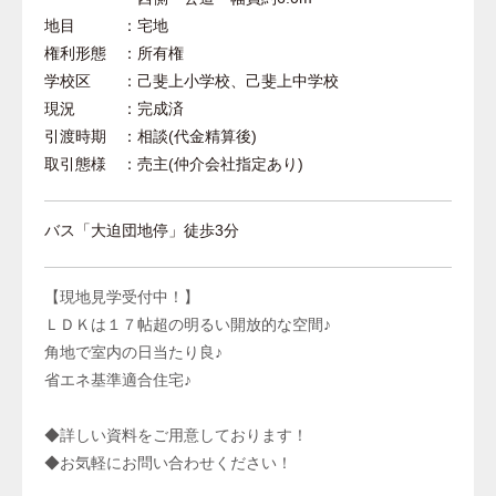
地目 ：宅地
権利形態 ：所有権
学校区 ：己斐上小学校、己斐上中学校
現況 ：完成済
引渡時期 ：相談(代金精算後)
取引態様 ：売主(仲介会社指定あり)
バス「大迫団地停」徒歩3分
【現地見学受付中！】
ＬＤＫは１７帖超の明るい開放的な空間♪
角地で室内の日当たり良♪
省エネ基準適合住宅♪
◆詳しい資料をご用意しております！
◆お気軽にお問い合わせください！