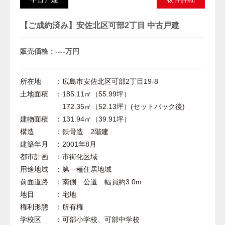
【ご成約済み】安佐北区可部2丁目 中古戸建
販売価格：----万円
所在地 ：広島市安佐北区可部2丁目19-8
土地面積 ：185.11㎡（55.99坪）
172.35㎡（52.13坪）(セットバック後)
建物面積 ：131.94㎡（39.91坪）
構造 ：鉄骨造 2階建
建築年月 ：2001年8月
都市計画 ：市街化区域
用途地域 ：第一種住居地域
前面道路 ：南側 公道 幅員約3.0m
地目 ：宅地
権利形態 ：所有権
学校区 ：可部小学校、可部中学校