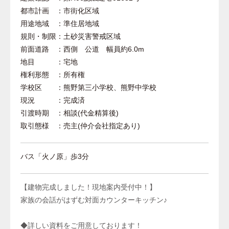
都市計画 ：市街化区域
用途地域 ：準住居地域
規則・制限：土砂災害警戒区域
前面道路 ：西側 公道 幅員約6.0m
地目 ：宅地
権利形態 ：所有権
学校区 ：熊野第三小学校、熊野中学校
現況 ：完成済
引渡時期 ：相談(代金精算後)
取引態様 ：売主(仲介会社指定あり)
バス「火ノ原」歩3分
【建物完成しました！現地案内受付中！】
家族の会話がはずむ対面カウンターキッチン♪
◆詳しい資料をご用意しております！