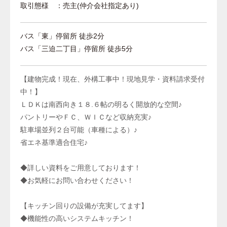
取引態様 ：売主(仲介会社指定あり)
バス「東」停留所 徒歩2分
バス「三迫二丁目」停留所 徒歩5分
【建物完成！現在、外構工事中！現地見学・資料請求受付
中！】
ＬＤＫは南西向き１８.６帖の明るく開放的な空間♪
パントリーやＦＣ、ＷＩＣなど収納充実♪
駐車場並列２台可能（車種による）♪
省エネ基準適合住宅♪
◆詳しい資料をご用意しております！
◆お気軽にお問い合わせください！
【キッチン回りの設備が充実してます】
◆機能性の高いシステムキッチン！