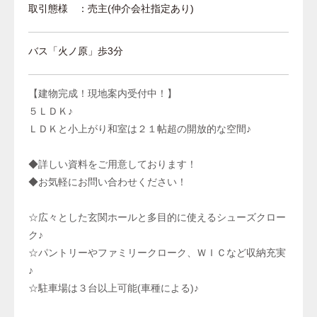
取引態様 ：売主(仲介会社指定あり)
バス「火ノ原」歩3分
【建物完成！現地案内受付中！】
５ＬＤＫ♪
ＬＤＫと小上がり和室は２１帖超の開放的な空間♪
◆詳しい資料をご用意しております！
◆お気軽にお問い合わせください！
☆広々とした玄関ホールと多目的に使えるシューズクロー
ク♪
☆パントリーやファミリークローク、ＷＩＣなど収納充実
♪
☆駐車場は３台以上可能(車種による)♪