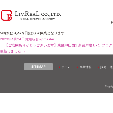
5/3(水)から5/7(日)はＧＷ休業となります
2023年4月24日
お知らせ
wpmaster
←
【ご成約ありがとうございます】東区中山西1 新築戸建Ｌ-１
ブログ
更新しました
→
ホーム
企業情報
販売・仲
Copyrig