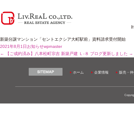
新築分譲マンション「セントエクシア大町駅前」資料請求受付開始
2021年8月1日
お知らせ
wpmaster
←
【ご成約済み】八本松町宗吉 新築戸建 Ｌ-８
ブログ更新しました
→
ホーム
企業情報
販売・仲
Copyrig