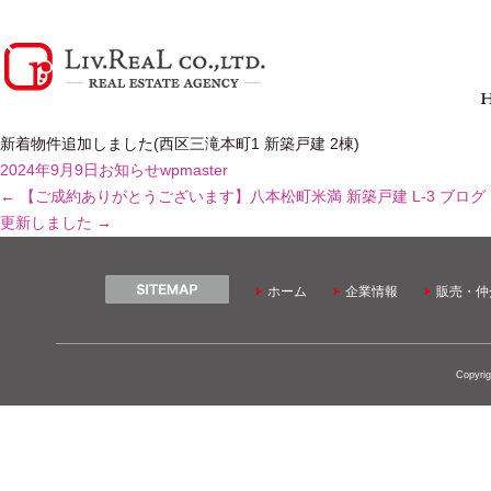
新着物件追加しました(西区三滝本町1 新築戸建 2棟)
2024年9月9日
お知らせ
wpmaster
←
【ご成約ありがとうございます】八本松町米満 新築戸建 L-3
ブログ
更新しました
→
ホーム
企業情報
販売・仲
Copyrig