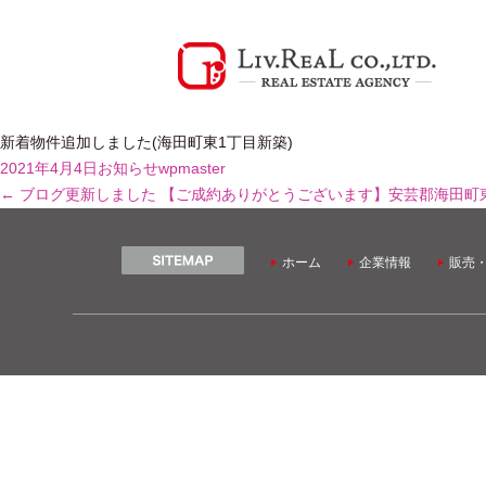
新着物件追加しました(海田町東1丁目新築)
2021年4月4日
お知らせ
wpmaster
←
ブログ更新しました
【ご成約ありがとうございます】安芸郡海田町
ホーム
企業情報
販売