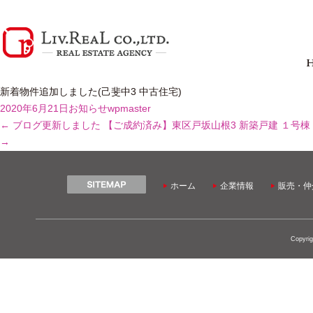
新着物件追加しました(己斐中3 中古住宅)
2020年6月21日
お知らせ
wpmaster
←
ブログ更新しました
【ご成約済み】東区戸坂山根3 新築戸建 １号棟
→
ホーム
企業情報
販売・仲
Copyrig