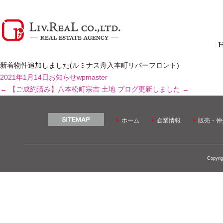
新着物件追加しました(ルミナス舟入本町リバーフロント)
2021年1月14日
お知らせ
wpmaster
←
【ご成約済み】八本松町宗吉 土地
ブログ更新しました
→
ホーム
企業情報
販売・仲
Copyrig