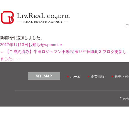
新着物件追加しました。
2017年1月13日
お知らせ
wpmaster
←
【ご成約済み】牛田ロジュマン不動院 東区牛田新町3
ブログ更新し
ました。
→
ホーム
企業情報
販売・仲
Copyrig