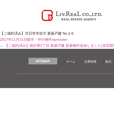
【ご成約済み】廿日市市佐方 新築戸建 No.2-6
2017年11月21日
販売・仲介物件
wpmaster
←
【ご成約済み】南区翠2丁目 新築戸建
新着物件追加しました(安芸郡
ホーム
企業情報
販売