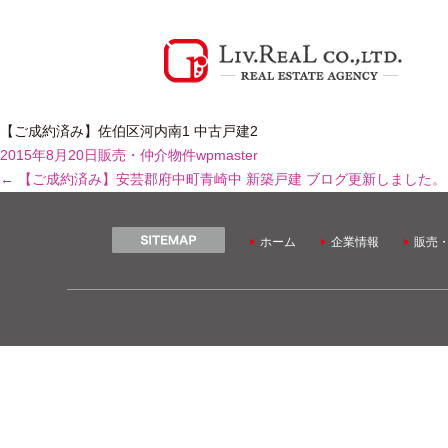
【ご成約済み】佐伯区河内南1 中古戸建2
2015年8月20日
販売・仲介物件
wpmaster
←
【ご成約済み】安芸郡府中町青崎中 新築戸建
ブログ更新しました
ホーム
企業情報
販売