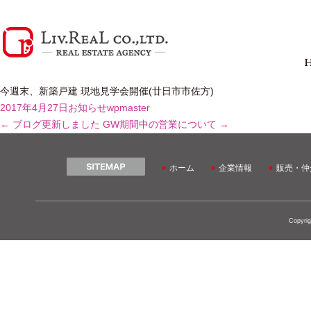
今週末、新築戸建 現地見学会開催(廿日市市佐方)
2017年4月27日
お知らせ
wpmaster
←
ブログ更新しました
GW期間中の営業について
→
ホーム
企業情報
販売・仲
Copyrig