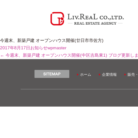
今週末、新築戸建 オープンハウス開催(廿日市市佐方)
2017年8月17日
お知らせ
wpmaster
←
今週末、新築戸建 オープンハウス開催(中区吉島東1)
ブログ更新し
ホーム
企業情報
販売