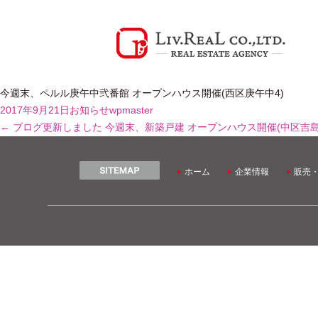
今週末、ペルル庚午中弐番館 オープンハウス開催(西区庚午中4)
2017年9月21日
お知らせ
wpmaster
←
ブログ更新しました
今週末、新築戸建 オープンハウス開催(中区吉島
ホーム
企業情報
販売