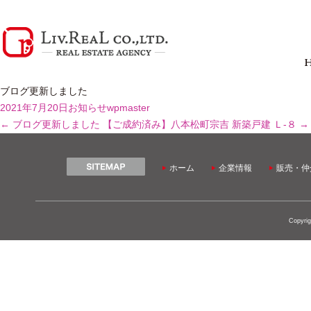
ブログ更新しました
2021年7月20日
お知らせ
wpmaster
←
ブログ更新しました
【ご成約済み】八本松町宗吉 新築戸建 Ｌ-８
→
ホーム
企業情報
販売・仲
Copyrig