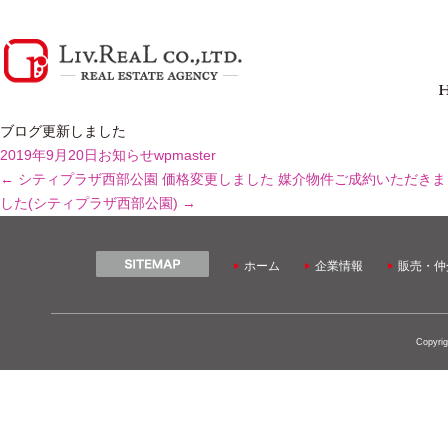
ブログ更新しました
2019年9月20日
お知らせ
wpmaster
←
シティプラザ西部公園 価格変更しました
媒介物件ご成約いただきま
した(シティプラザ西部公園)
→
ホーム
企業情報
販売・仲
Copyrig