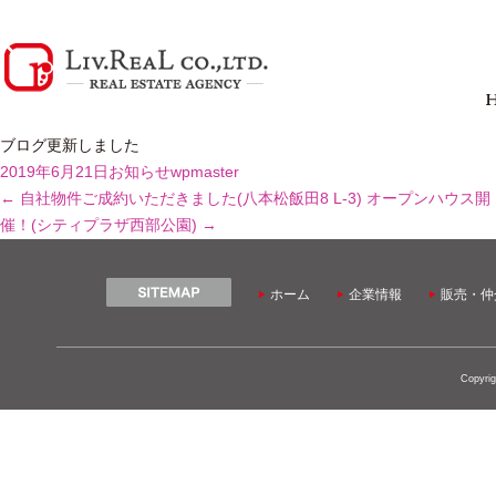
ブログ更新しました
2019年6月21日
お知らせ
wpmaster
←
自社物件ご成約いただきました(八本松飯田8 L-3)
オープンハウス開
催！(シティプラザ西部公園)
→
ホーム
企業情報
販売・仲
Copyrig