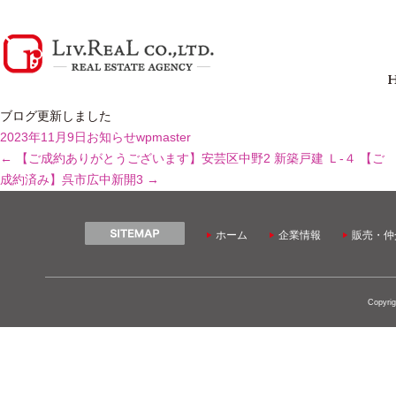
ブログ更新しました
2023年11月9日
お知らせ
wpmaster
←
【ご成約ありがとうございます】安芸区中野2 新築戸建 Ｌ-４
【ご
成約済み】呉市広中新開3
→
ホーム
企業情報
販売・仲
Copyrig