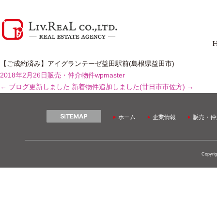
【ご成約済み】アイグランテーゼ益田駅前(島根県益田市)
2018年2月26日
販売・仲介物件
wpmaster
←
ブログ更新しました
新着物件追加しました(廿日市市佐方)
→
ホーム
企業情報
販売・仲
Copyrig