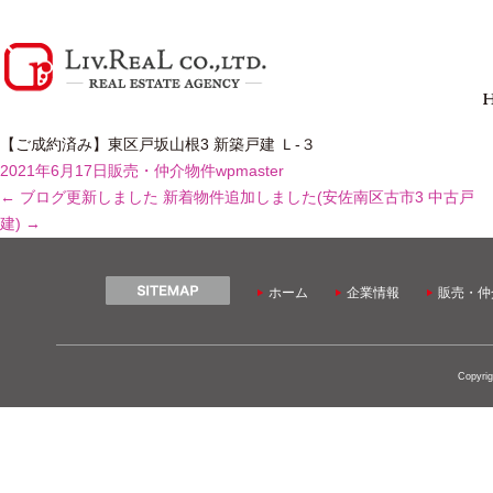
【ご成約済み】東区戸坂山根3 新築戸建 Ｌ-３
2021年6月17日
販売・仲介物件
wpmaster
←
ブログ更新しました
新着物件追加しました(安佐南区古市3 中古戸
建)
→
ホーム
企業情報
販売・仲
Copyrig