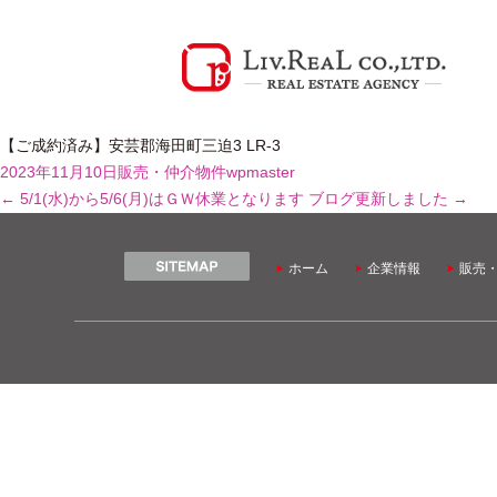
【ご成約済み】安芸郡海田町三迫3 LR-3
2023年11月10日
販売・仲介物件
wpmaster
←
5/1(水)から5/6(月)はＧＷ休業となります
ブログ更新しました
→
ホーム
企業情報
販売