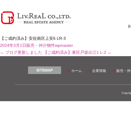
【ご成約済み】安佐南区上安6 LR-3
2024年3月1日
販売・仲介物件
wpmaster
←
ブログ更新しました
【ご成約済み】東区戸坂出江1 L-2
→
ホーム
企業情報
販売・仲
Copyrig