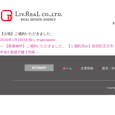
【土地】ご成約いただきました。
2016年1月19日
お知らせ
wpmaster
←
【新築物件】ご成約いただきました。
【ご成約済み】佐伯区五日市
中央2 新築戸建 1号棟
→
ホーム
企業情報
販売・仲
Copyrig