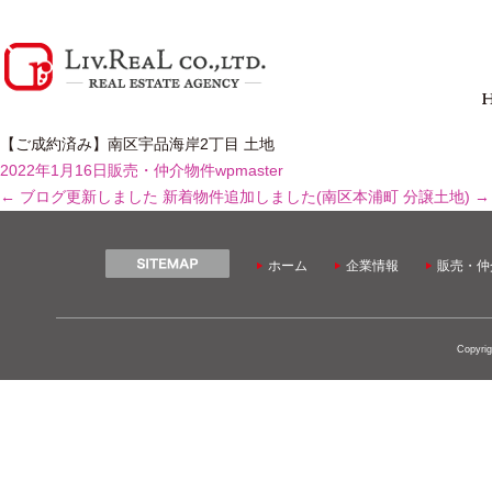
【ご成約済み】南区宇品海岸2丁目 土地
2022年1月16日
販売・仲介物件
wpmaster
←
ブログ更新しました
新着物件追加しました(南区本浦町 分譲土地)
→
ホーム
企業情報
販売・仲
Copyrig