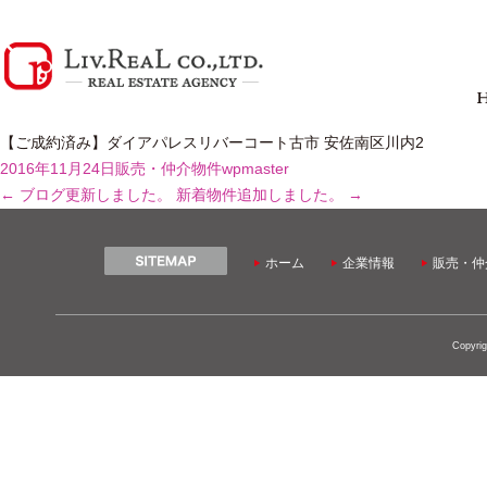
【ご成約済み】ダイアパレスリバーコート古市 安佐南区川内2
2016年11月24日
販売・仲介物件
wpmaster
←
ブログ更新しました。
新着物件追加しました。
→
ホーム
企業情報
販売・仲
Copyrig