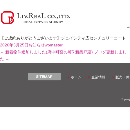
【ご成約ありがとうございます】ジェイシティ広センチュリーコート
2026年5月25日
お知らせ
wpmaster
←
新着物件追加しました(府中町宮の町5 新築戸建)
ブログ更新しまし
た
→
ホーム
企業情報
販売・仲
Copyrig